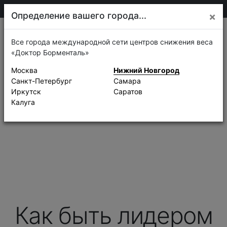
410-36-20
Нижний Новгород
Определение вашего города...
×
О компании
Социальные сети
Отзывы
Контакты
Карта сайта
Все города международной сети центров снижения веса
«Доктор Борменталь»
Москва
Нижний Новгород
Санкт-Петербург
Самара
Иркутск
Саратов
Калуга
Как быть лидером