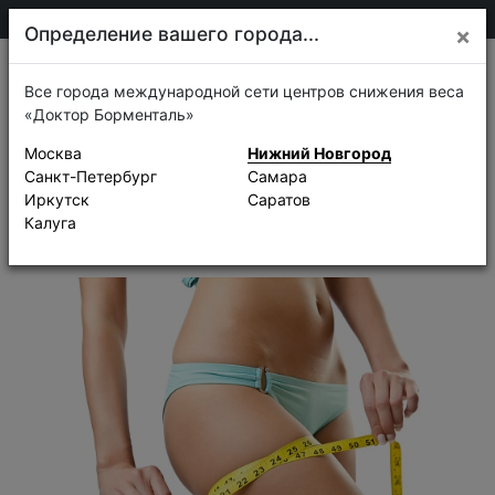
410-36-20
Нижний Новгород
Определение вашего города...
×
Тело
Записаться
Все города международной сети центров снижения веса
«Доктор Борменталь»
Интралипотерапия
Москва
Нижний Новгород
Санкт-Петербург
Самара
Акваликс (Aqualyx)
Иркутск
Саратов
Калуга